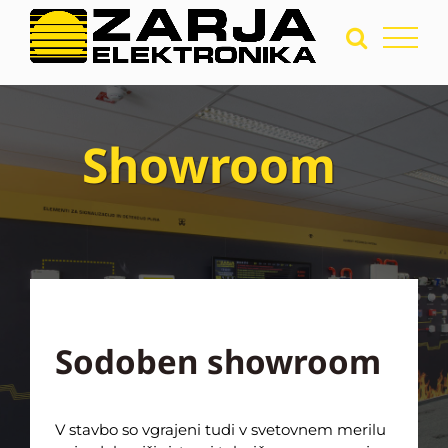
Showroom
Sodoben showroom
V stavbo so vgrajeni tudi v svetovnem merilu