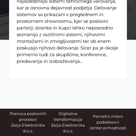
najsodobnejši sistemi tehničnega varovanja,
kar je osnovna dejavnost podjetja. Delovanje
sistemov so prikazani v preglednem in
prostornem showroomu, kjer se poslovni
parterji, stranke in kupci lahko neposredno
seznanijo z različnimi sistemi, njihovimi
montažami in zmogljivostmi ter ob enem
poskusijo njihovo delovanje. Sicer pa je okolje
primerno tudi za skupščine, konference,
predavanja in izobraževanja…
Prenova poslovnih
Digitalna
Pametni mikro
procesov
transformacija
podatkovni
Zarja Elektronika
Zarja Elektronika
center prihodnosti
d.o.o.
d.o.o.